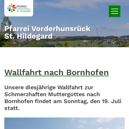
Zum Inhalt springen
Pfarrei Vorderhunsrück
St. Hildegard
Wallfahrt nach Bornhofen
Unsere diesjährige Wallfahrt zur
Schmerzhaften Muttergottes nach
Bornhofen findet am Sonntag, den 19. Juli
statt.