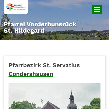
Zum Inhalt springen
Pfarrei Vorderhunsrück
St. Hildegard
Pfarrbezirk St. Servatius
Gondershausen