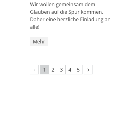
Wir wollen gemeinsam dem
Glauben auf die Spur kommen.
Daher eine herzliche Einladung an
alle!
Mehr
Vorherige Seite
Nächste Seite
1
2
3
4
5