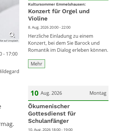
:
Datum: 8. August 2026
Kultursommer Emmelshausen:
Konzert für Orgel und
Violine
8. Aug. 2026 20:00 - 22:00
Herzliche Einladung zu einem
llar auf Unsplash
Konzert, bei dem Sie Barock und
Romantik im Dialog erleben können.
 - 17:00
Mehr
Hildegard
10
Aug. 2026
Montag
e
Datum: 10. August 2026
Ökumenischer
Gottesdienst für
Schulanfänger
ermag.
10. Aug. 2026 18:00 - 19:00