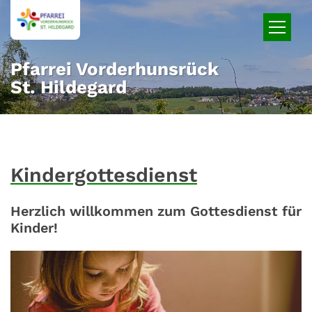
Zum Inhalt springen
Pfarrei Vorderhunsrück
St. Hildegard
Kindergottesdienst
Herzlich willkommen zum Gottesdienst für
Kinder!