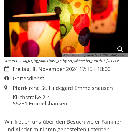
© Superbass / cc-by-sa 4.0 / Quelle: Wikimedia Commons
stmartin2014_01_by_superbass_cc-by-sa_wikimedia_pfarrbriefservice
Datum:
Freitag, 8. November 2024 17:15 - 18:00
Art bzw. Nummer:
Gottesdienst
Ort:
Pfarrkirche St. Hildegard Emmelshausen
Kirchstraße 2-4
56281
Emmelshausen
Wir freuen uns über den Besuch vieler Familien
und Kinder mit ihren gebastelten Laternen!