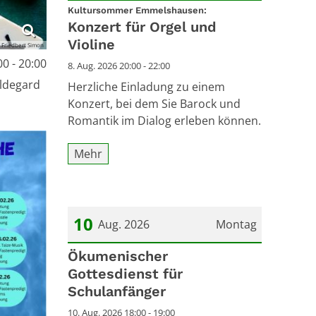
:
Datum: 8. August 2026
Kultursommer Emmelshausen:
Konzert für Orgel und
Violine
 Friedbert Simon
0 - 20:00
8. Aug. 2026 20:00 - 22:00
ildegard
Herzliche Einladung zu einem
Konzert, bei dem Sie Barock und
Romantik im Dialog erleben können.
Mehr
10
Aug. 2026
Montag
Datum: 10. August 2026
Ökumenischer
Gottesdienst für
Schulanfänger
10. Aug. 2026 18:00 - 19:00