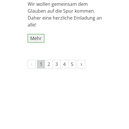
Wir wollen gemeinsam dem
Glauben auf die Spur kommen.
Daher eine herzliche Einladung an
alle!
Mehr
Vorherige Seite
Nächste Seite
1
2
3
4
5