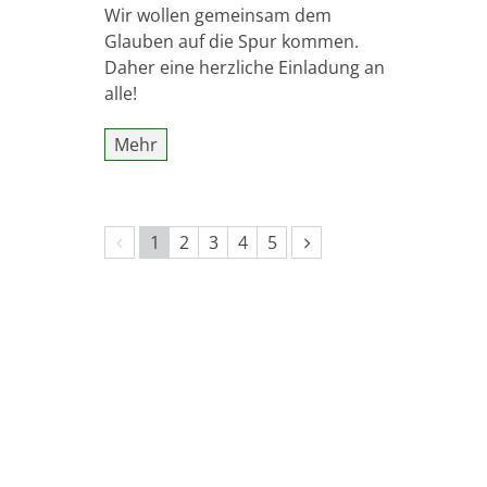
Wir wollen gemeinsam dem
Glauben auf die Spur kommen.
Daher eine herzliche Einladung an
alle!
Mehr
Vorherige Seite
Nächste Seite
1
2
3
4
5