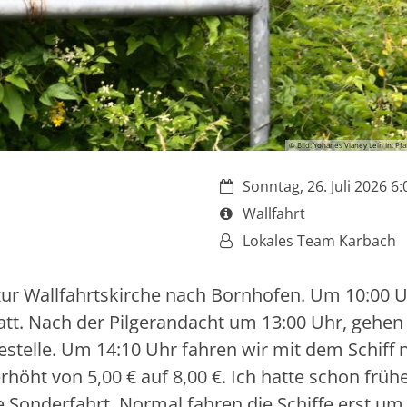
© Bild: Yohanes Vianey Lein In: Pfa
Datum:
Sonntag, 26. Juli 2026 6:
Art bzw. Nummer:
Wallfahrt
Von:
Lokales Team Karbach
zur Wallfahrtskirche nach Bornhofen. Um 10:00 
statt. Nach der Pilgerandacht um 13:00 Uhr, gehen
telle. Um 14:10 Uhr fahren wir mit dem Schiff 
erhöht von 5,00 € auf 8,00 €. Ich hatte schon früh
e Sonderfahrt. Normal fahren die Schiffe erst um