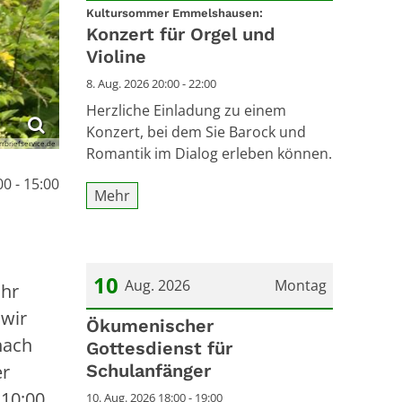
:
Datum: 8. August 2026
Kultursommer Emmelshausen:
Konzert für Orgel und
Violine
8. Aug. 2026 20:00 - 22:00
Herzliche Einladung zu einem
Konzert, bei dem Sie Barock und
rrbriefservice.de
Romantik im Dialog erleben können.
00 - 15:00
Mehr
10
Aug. 2026
Montag
Uhr
 wir
Datum: 10. August 2026
Ökumenischer
nach
Gottesdienst für
Schulanfänger
er
 10:00
10. Aug. 2026 18:00 - 19:00