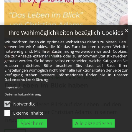
✕
Ihre Wahlmöglichkeiten bezüglich Cookies
Wir möchten Ihnen ein optimales Webseiten-Erlebnis zu bieten. Dazu
verwenden wir Cookies, die für das Funktionieren unserer Website
notwendig sind. Mit Ihrer Zustimmung verwenden wir auch Cookies,
die zur Anzeige externer Inhalte oder zu anonymen Statistikzwecken
genutzt werden. Sie können selbst entscheiden, welche Kategorien Sie
zulassen möchten. Bitte beachten Sie, dass auf Basis Ihrer
Einstellungen womöglich nicht mehr alle Funktionalitäten der Seite zur
Verfügung stehen. Weitere Informationen finden Sie in unserer
:
Fixpunkt, erschienen in der RZ am 25.07.2025
Datenschutzerklärung
.
Das Leben im Blick haben
Impressum
20. Juli 2025
Datenschutzerklärung
Einen besonderen Blick auf das Leben und den
Notwendig
Tod richtet Pfarrer Christian Adams in seinem
Externe Inhalte
Fixpunkt,
Speichern
Alle akzeptieren