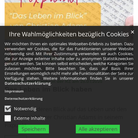
✕
Ihre Wahlmöglichkeiten bezüglich Cookies
Wir möchten Ihnen ein optimales Webseiten-Erlebnis zu bieten. Dazu
verwenden wir Cookies, die für das Funktionieren unserer Website
notwendig sind. Mit Ihrer Zustimmung verwenden wir auch Cookies,
die zur Anzeige externer Inhalte oder zu anonymen Statistikzwecken
genutzt werden. Sie können selbst entscheiden, welche Kategorien Sie
zulassen möchten. Bitte beachten Sie, dass auf Basis Ihrer
Einstellungen womöglich nicht mehr alle Funktionalitäten der Seite zur
Verfügung stehen. Weitere Informationen finden Sie in unserer
:
Fixpunkt, erschienen in der RZ am 25.07.2025
Datenschutzerklärung
.
Das Leben im Blick haben
Impressum
20. Juli 2025
Datenschutzerklärung
Einen besonderen Blick auf das Leben und den
Notwendig
Tod richtet Pfarrer Christian Adams in seinem
Externe Inhalte
Fixpunkt,
Speichern
Alle akzeptieren