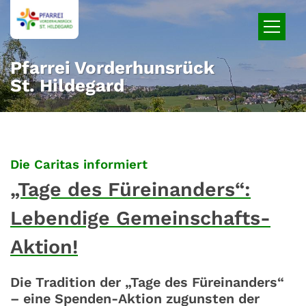
Zum Inhalt springen
Pfarrei Vorderhunsrück
St. Hildegard
:
Die Caritas informiert
„Tage des Füreinanders“:
Lebendige Gemeinschafts-
Aktion!
Die Tradition der „Tage des Füreinanders“
– eine Spenden-Aktion zugunsten der