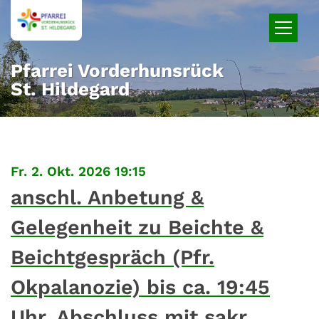
Zum Inhalt springen
Pfarrei Vorderhunsrück
St. Hildegard
:
Fr. 2. Okt. 2026 19:15
anschl. Anbetung &
Gelegenheit zu Beichte &
Beichtgespräch (Pfr.
Okpalanozie) bis ca. 19:45
Uhr, Abschluss mit sakr.