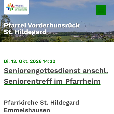
Zum Inhalt springen
Pfarrei Vorderhunsrück
St. Hildegard
:
Di. 13. Okt. 2026 14:30
Seniorengottesdienst anschl.
Seniorentreff im Pfarrheim
Pfarrkirche St. Hildegard
Emmelshausen