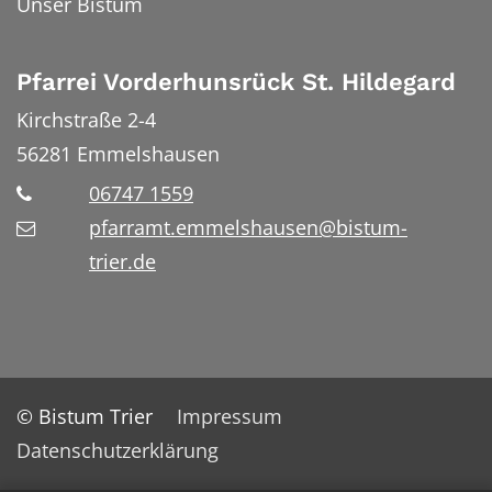
Unser Bistum
Pfarrei Vorderhunsrück St. Hildegard
Kirchstraße 2-4
56281
Emmelshausen
06747 1559
pfarramt.emmelshausen@bistum-
trier.de
© Bistum Trier
Impressum
Datenschutzerklärung