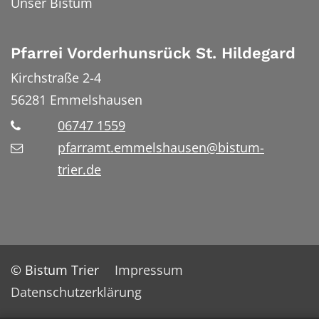
Unser Bistum
Pfarrei Vorderhunsrück St. Hildegard
Kirchstraße 2-4
56281
Emmelshausen
06747 1559
pfarramt.emmelshausen@bistum-
trier.de
© Bistum Trier
Impressum
Datenschutzerklärung