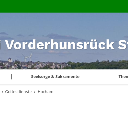
i Vorderhunsrück S
Seelsorge & Sakramente
The
Gottesdienste
Hochamt