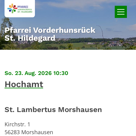
Zum Inhalt springen
Pfarrei Vorderhunsrück
St. Hildegard
:
So. 23. Aug. 2026 10:30
Hochamt
St. Lambertus Morshausen
Kirchstr. 1
56283
Morshausen