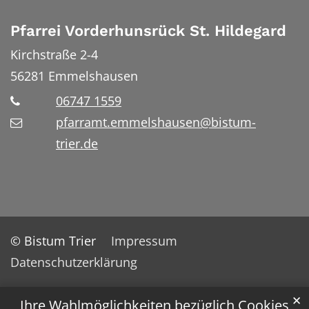
Pfarrei Vorderhunsrück St. Hildegard
Kirchstraße 2-4
56281
Emmelshausen
06747 1559
pfarramt.emmelshausen@bistum-
trier.de
© Bistum Trier
Impressum
Datenschutzerklärung
✕
Ihre Wahlmöglichkeiten bezüglich Cookies