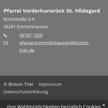
Pfarrei Vorderhunsrück St. Hildegard
Kirchstraße 2-4
56281
Emmelshausen
06747 1559
pfarramt.emmelshausen@bistum-
trier.de
© Bistum Trier
Impressum
Datenschutzerklärung
✕
Ihre Wahlmöglichkeiten bezüglich Cookies