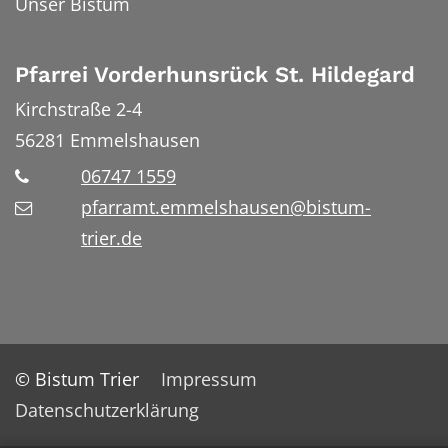
Unser Bistum
Pfarrei Vorderhunsrück St. Hildegard
Kirchstraße 2-4
56281
Emmelshausen
06747 1559
pfarramt.emmelshausen@bistum-
trier.de
© Bistum Trier
Impressum
Datenschutzerklärung