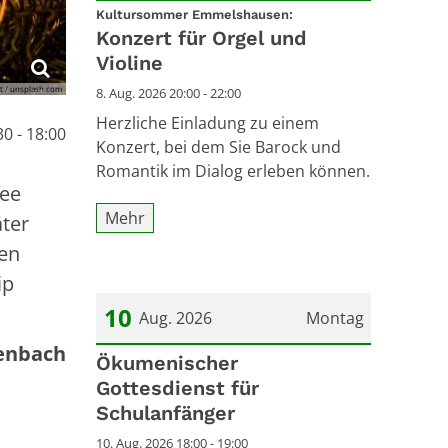
:
Datum: 8. August 2026
Kultursommer Emmelshausen:
Konzert für Orgel und
Violine
t / unsplash.com
8. Aug. 2026 20:00 - 22:00
Herzliche Einladung zu einem
0 - 18:00
Konzert, bei dem Sie Barock und
Romantik im Dialog erleben können.
fee
Mehr
äter
len
ip
10
Aug. 2026
Montag
kenbach
Datum: 10. August 2026
Ökumenischer
Gottesdienst für
Schulanfänger
10. Aug. 2026 18:00 - 19:00