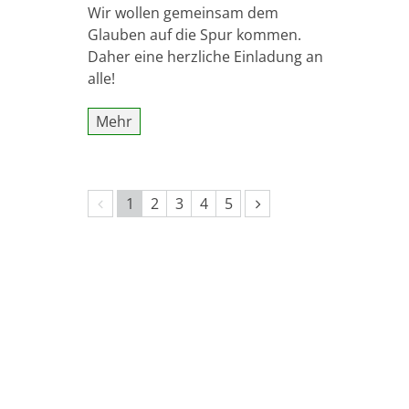
Wir wollen gemeinsam dem
Glauben auf die Spur kommen.
Daher eine herzliche Einladung an
alle!
Mehr
Vorherige Seite
Nächste Seite
1
2
3
4
5