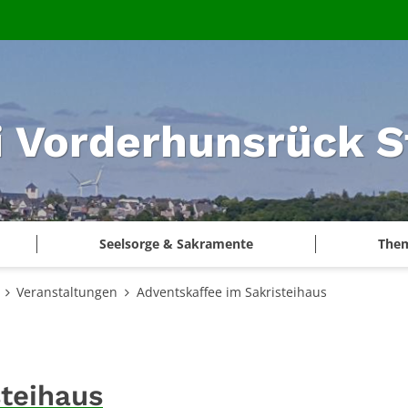
i Vorderhunsrück S
Seelsorge & Sakramente
The
Veranstaltungen
Adventskaffee im Sakristeihaus
steihaus