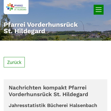
Zum Inhalt springen
Pfarrei Vorderhunsrück
St. Hildegard
Zurück
Nachrichten kompakt Pfarrei
Vorderhunsrück St. Hildegard
Jahresstatistik Bücherei Halsenbach