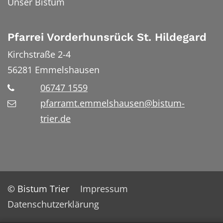
Unser Bistum
Pfarrei Vorderhunsrück St. Hildegard
Kirchstraße 2-4
56281
Emmelshausen
06747 1559
pfarramt.emmelshausen@bistum-
trier.de
© Bistum Trier
Impressum
Datenschutzerklärung