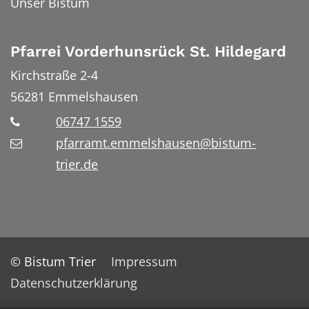
Unser Bistum
Pfarrei Vorderhunsrück St. Hildegard
Kirchstraße 2-4
56281
Emmelshausen
06747 1559
pfarramt.emmelshausen@bistum-
trier.de
© Bistum Trier
Impressum
Datenschutzerklärung