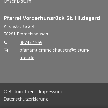
Unser Bistum
Pfarrei Vorderhunsrück St. Hildegard
Kirchstraße 2-4
56281
Emmelshausen
06747 1559
pfarramt.emmelshausen@bistum-
trier.de
© Bistum Trier
Impressum
Datenschutzerklärung