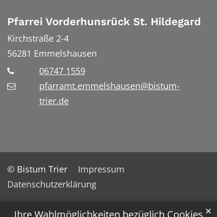
Pfarrei Vorderhunsrück St. Hildegard
Kirchstraße 2-4
56281
Emmelshausen
06747 1559
pfarramt.emmelshausen@bistum-
trier.de
© Bistum Trier
Impressum
Datenschutzerklärung
✕
Ihre Wahlmöglichkeiten bezüglich Cookies