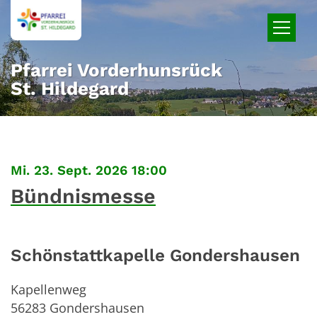
Zum Inhalt springen
Pfarrei Vorderhunsrück
St. Hildegard
:
Mi. 23. Sept. 2026 18:00
Bündnismesse
Schönstattkapelle Gondershausen
Kapellenweg
56283
Gondershausen