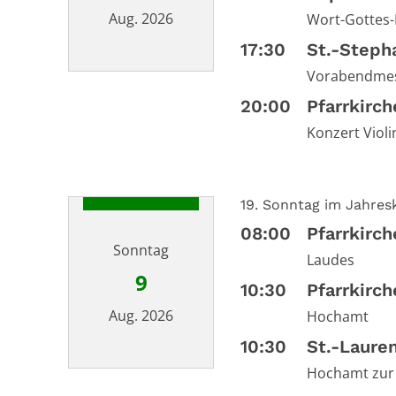
Aug. 2026
Wort-Gottes
17:30
St.-Steph
Vorabendme
Datum: 8. August 2026
20:00
Pfarrkirc
Konzert Violi
19. Sonntag im Jahresk
08:00
Pfarrkirc
Sonntag
Laudes
9
10:30
Pfarrkirc
Aug. 2026
Hochamt
10:30
St.-Laure
Hochamt zur 
Datum: 9. August 2026