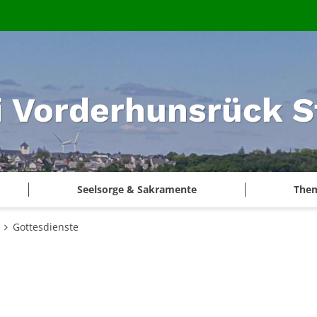
i Vorderhunsrück S
Seelsorge & Sakramente
The
Gottesdienste