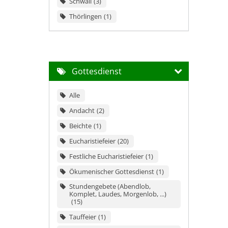
Schwall
3
Thörlingen
1
Gottesdienst
Alle
Andacht
2
Beichte
1
Eucharistiefeier
20
Festliche Eucharistiefeier
1
Ökumenischer Gottesdienst
1
Stundengebete (Abendlob,
Komplet, Laudes, Morgenlob, ...)
15
Tauffeier
1