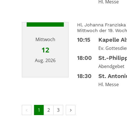
Hl. Messe
Hl. Johanna Franziska
Mittwoch der 19. Woch
Mittwoch
10:15
Kapelle A
12
Ev. Gottesdie
18:00
St.-Phili
Aug. 2026
Abendgebet
18:30
St. Anton
Datum: 12. August 2026
Hl. Messe
Vorherige Seite
Nächste Seite
1
2
3