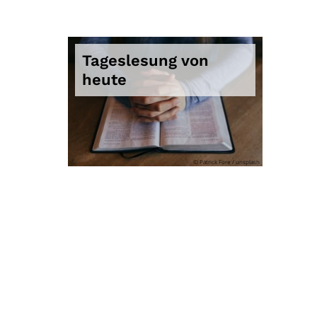
Tageslesung von
heute
© Patrick Fore / unsplash