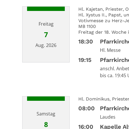
Hl. Kajetan, Priester,
Hl. Xystus II., Papst, 
Votivmesse zu Herz-Je
Freitag
MB 1100
Freitag der 18. Woche 
7
18:30
Pfarrkirc
Aug. 2026
Hl. Messe
19:15
Pfarrkirc
Datum: 7. August 2026
anschl. Anbet
bis ca. 19:45
Hl. Dominikus, Prieste
08:00
Pfarrkirc
Samstag
Laudes
8
16:00
Kapelle A