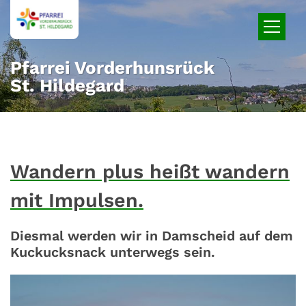
Zum Inhalt springen
Pfarrei Vorderhunsrück
St. Hildegard
Wandern plus heißt wandern
mit Impulsen.
Diesmal werden wir in Damscheid auf dem
Kuckucksnack unterwegs sein.