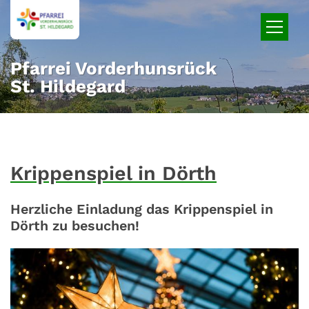
Zum Inhalt springen
Pfarrei Vorderhunsrück
St. Hildegard
Krippenspiel in Dörth
Herzliche Einladung das Krippenspiel in
Dörth zu besuchen!