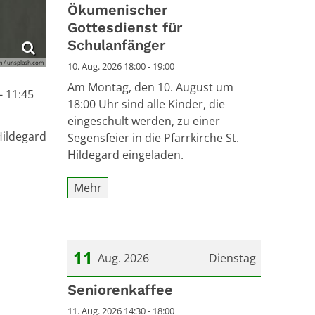
Datum: 10. August 2026
Ökumenischer
Gottesdienst für
Schulanfänger
m / unsplash.com
10. Aug. 2026 18:00 - 19:00
Am Montag, den 10. August um
- 11:45
18:00 Uhr sind alle Kinder, die
eingeschult werden, zu einer
Hildegard
Segensfeier in die Pfarrkirche St.
Hildegard eingeladen.
Mehr
11
Aug. 2026
Dienstag
Datum: 11. August 2026
Seniorenkaffee
11. Aug. 2026 14:30 - 18:00