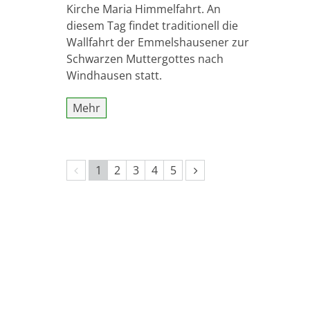
Kirche Maria Himmelfahrt. An
diesem Tag findet traditionell die
Wallfahrt der Emmelshausener zur
Schwarzen Muttergottes nach
Windhausen statt.
Mehr
Vorherige Seite
Nächste Seite
1
2
3
4
5