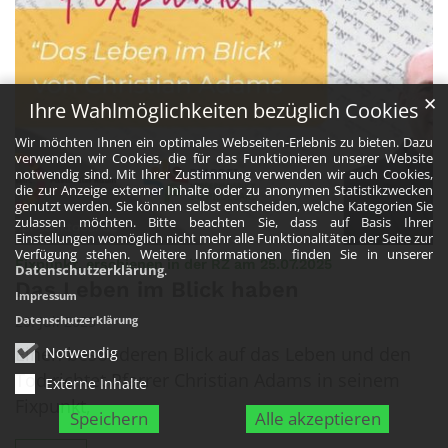
✕
Ihre Wahlmöglichkeiten bezüglich Cookies
Wir möchten Ihnen ein optimales Webseiten-Erlebnis zu bieten. Dazu
verwenden wir Cookies, die für das Funktionieren unserer Website
notwendig sind. Mit Ihrer Zustimmung verwenden wir auch Cookies,
die zur Anzeige externer Inhalte oder zu anonymen Statistikzwecken
genutzt werden. Sie können selbst entscheiden, welche Kategorien Sie
zulassen möchten. Bitte beachten Sie, dass auf Basis Ihrer
Einstellungen womöglich nicht mehr alle Funktionalitäten der Seite zur
Verfügung stehen. Weitere Informationen finden Sie in unserer
:
Fixpunkt, erschienen in der RZ am 25.07.2025
Datenschutzerklärung
.
Das Leben im Blick haben
Impressum
20. Juli 2025
Datenschutzerklärung
Einen besonderen Blick auf das Leben und den
Notwendig
Tod richtet Pfarrer Christian Adams in seinem
Externe Inhalte
Fixpunkt,
Speichern
Alle akzeptieren