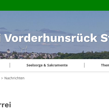
i Vorderhunsrück S
Seelsorge & Sakramente
The
Nachrichten
rei