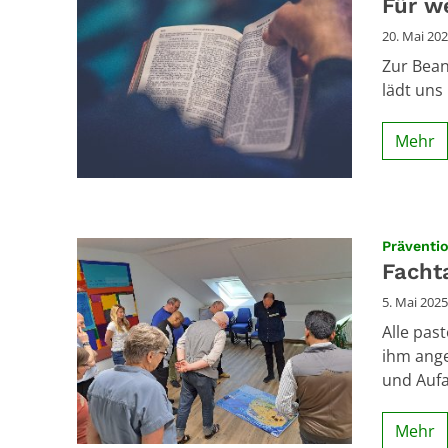
Für w
20. Mai 20
Zur Bean
lädt uns
Mehr
Präventi
Facht
5. Mai 2025
Alle pas
ihm ange
und Aufa
Mehr