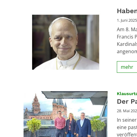
Habe
1. Juni 2025
Am 8. Ma
Francis 
Kardinal
angenom
mehr
Klausurt
Der P
28. Mai 20
In seine
eine past
veröffent