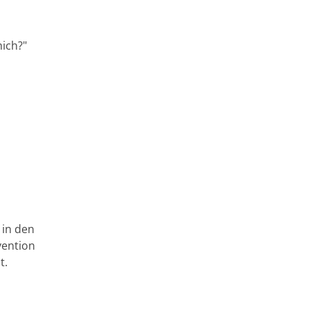
mich?"
 in den
vention
t.