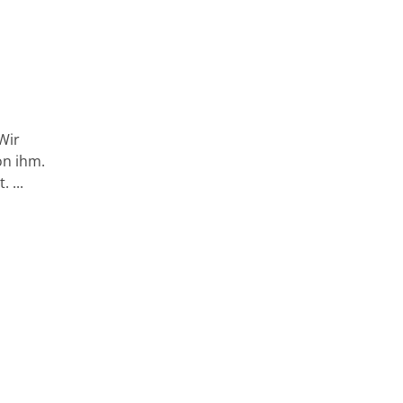
 Wir
on ihm.
 ...