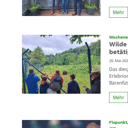
Mehr
Wochenen
Wilde
betät
26. Mai 20
Das dies
Erlebnis
Bärenfüt
Mehr
Fixpunkt,