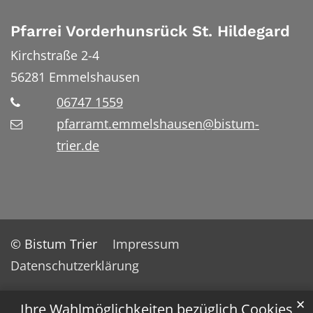
Pfarrei Vorderhunsrück St. Hildegard
Kirchstraße 2-4
56281
Emmelshausen
06747 1559
pfarramt.emmelshausen@bistum-
trier.de
© Bistum Trier
Impressum
Datenschutzerklärung
✕
Ihre Wahlmöglichkeiten bezüglich Cookies