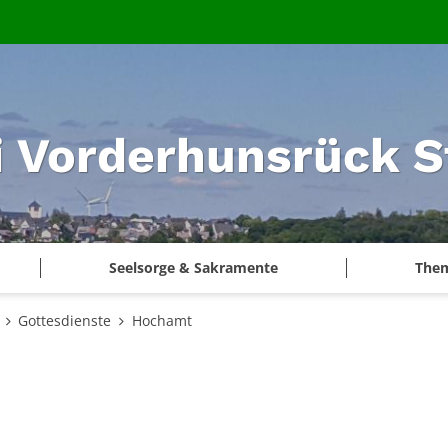
i Vorderhunsrück S
Seelsorge & Sakramente
The
Gottesdienste
Hochamt