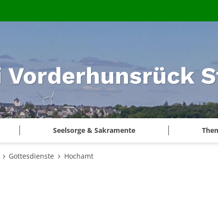
i Vorderhunsrück S
Seelsorge & Sakramente
The
Gottesdienste
Hochamt