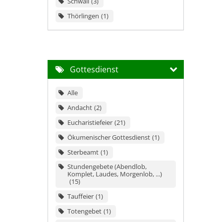
Schwall
3
Thörlingen
1
Gottesdienst
Alle
Andacht
2
Eucharistiefeier
21
Ökumenischer Gottesdienst
1
Sterbeamt
1
Stundengebete (Abendlob,
Komplet, Laudes, Morgenlob, ...)
15
Tauffeier
1
Totengebet
1