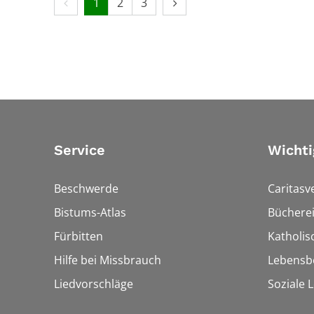
Vorherige Seite
Nächste Seite
1
2
3
Service
Wichti
Beschwerde
Caritasv
Bistums-Atlas
Bücherei
Fürbitten
Katholi
Hilfe bei Missbrauch
Lebensb
Liedvorschläge
Soziale 