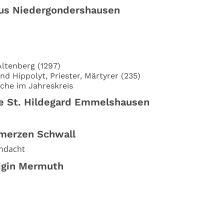
ius Niedergondershausen
Altenberg (1297)
nd Hippolyt, Priester, Märtyrer (235)
che im Jahreskreis
he St. Hildegard Emmelshausen
merzen Schwall
ndacht
igin Mermuth