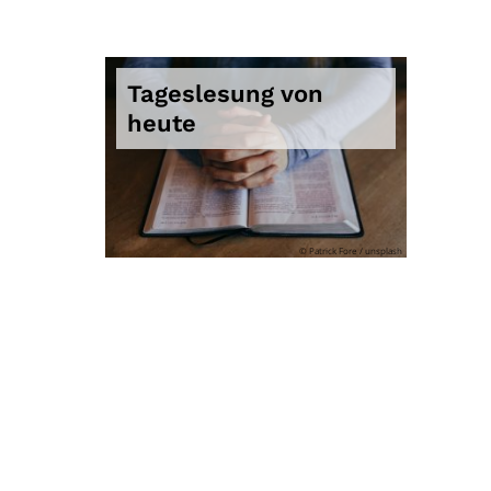
Tageslesung von
heute
© Patrick Fore / unsplash