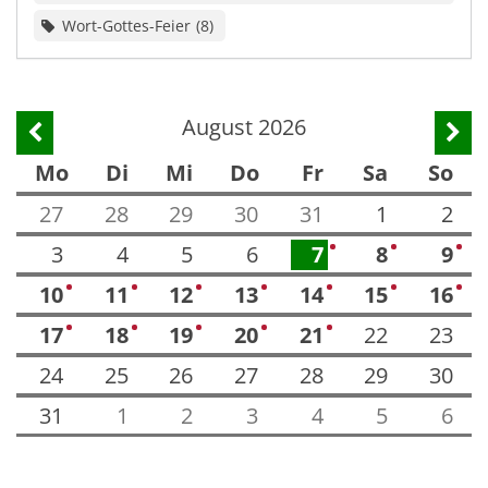
Wort-Gottes-Feier
8
August 2026
Vorherige Seite
Näch
Mo
Di
Mi
Do
Fr
Sa
So
27
28
29
30
31
1
2
3
4
5
6
7
8
9
4
4
5
10
11
12
13
14
15
16
3
7
3
3
3
4
4
17
18
19
20
21
22
23
2
2
2
3
3
24
25
26
27
28
29
30
31
1
2
3
4
5
6