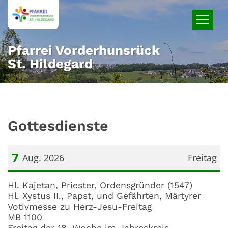
Zum Inhalt springen
Pfarrei Vorderhunsrück
St. Hildegard
Gottesdienste
7
Aug. 2026
Freitag
Datum: 7. August 2026
Hl. Kajetan, Priester, Ordensgründer (1547)
Hl. Xystus II., Papst, und Gefährten, Märtyrer
Votivmesse zu Herz-Jesu-Freitag
MB 1100